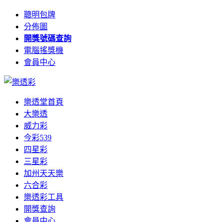
聰明包牌
分佈圖
開獎號碼查詢
電腦搖獎機
會員中心
樂透堂首頁
大樂透
威力彩
今彩539
四星彩
三星彩
加州天天樂
六合彩
樂透彩工具
開獎查詢
會員中心