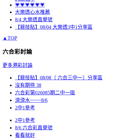
💗💗💗💗💗💗
大樂透心水推薦
8/4 大樂透直覺號
【競技貼】08/04 大樂透3中1分享區
▲TOP
六合彩討論
更多港彩討論
【競技貼】08/08〔 六合三中一〕分享區
沒有期待 38
六合彩第026085期二中一版
滑滑水~~~~8/6
2中1參考
2中1參考
8/6 六合彩直覺號
看看就好