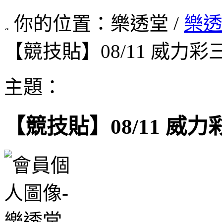
你的位置：樂透堂 /
樂
【競技貼】08/11 威力
主題：
【競技貼】08/11 威