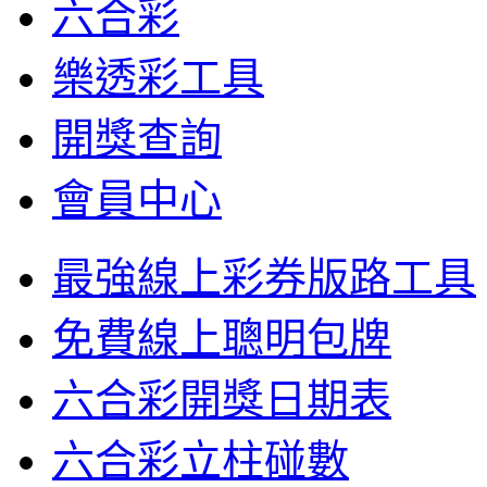
六合彩
樂透彩工具
開獎查詢
會員中心
最強線上彩券版路工具
免費線上聰明包牌
六合彩開獎日期表
六合彩立柱碰數