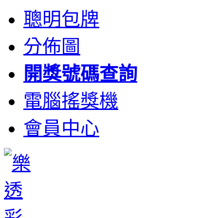
聰明包牌
分佈圖
開獎號碼查詢
電腦搖獎機
會員中心