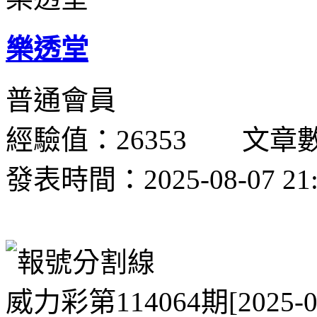
樂透堂
普通會員
經驗值：26353 文章數：
發表時間：2025-08-07 21:
威力彩第114064期[2025