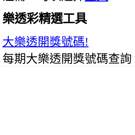
樂透彩精選工具
大樂透開獎號碼!
每期大樂透開獎號碼查詢