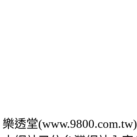
樂透堂(www.9800.com.tw) c 2