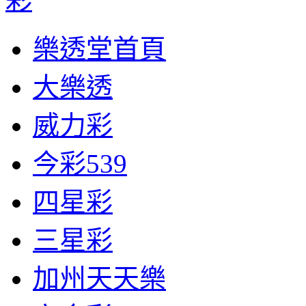
樂透堂首頁
大樂透
威力彩
今彩539
四星彩
三星彩
加州天天樂