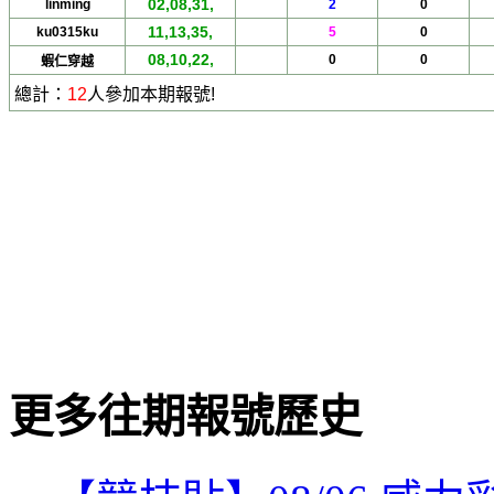
02,08,31,
linming
2
0
11,13,35,
ku0315ku
5
0
08,10,22,
0
0
蝦仁穿越
總計：
12
人參加本期報號!
更多往期報號歷史