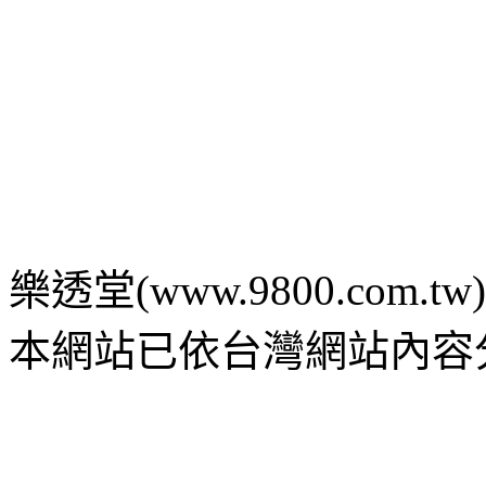
樂透堂(www.9800.com.tw) c 2
本網站已依台灣網站內容