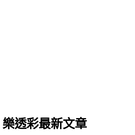
樂透彩最新文章