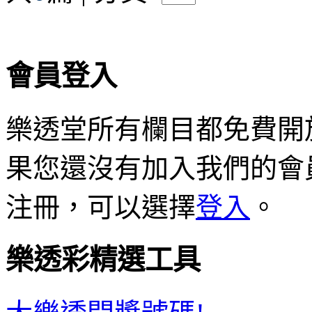
會員登入
樂透堂所有欄目都免費開
果您還沒有加入我們的會
注冊，可以選擇
登入
。
樂透彩精選工具