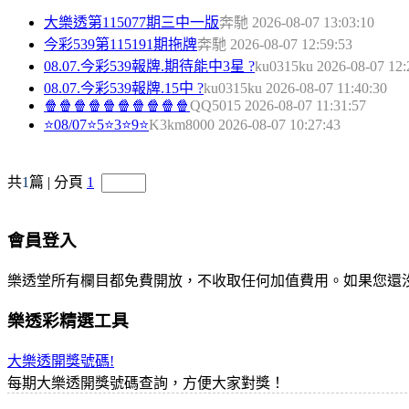
大樂透第115077期三中一版
奔馳 2026-08-07 13:03:10
今彩539第115191期拖牌
奔馳 2026-08-07 12:59:53
08.07.今彩539報牌.期待能中3星 ?
ku0315ku 2026-08-07 12:
08.07.今彩539報牌.15中 ?
ku0315ku 2026-08-07 11:40:30
🍿🍿🍿🍿🍿🍿🍿🍿🍿🍿
QQ5015 2026-08-07 11:31:57
⭐️08/07⭐️5⭐️3⭐️9⭐️
K3km8000 2026-08-07 10:27:43
共
1
篇 | 分頁
1
會員登入
樂透堂所有欄目都免費開放，不收取任何加值費用。如果您還
樂透彩精選工具
大樂透開獎號碼!
每期大樂透開獎號碼查詢，方便大家對獎！