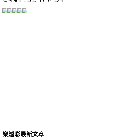
發表時間：2025-10-10 12:44
樂透彩最新文章