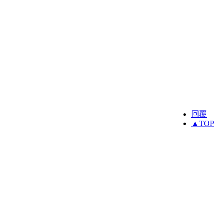
回覆
▲TOP