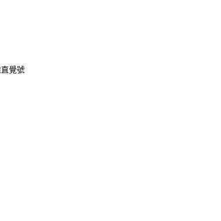
樂透直覺號