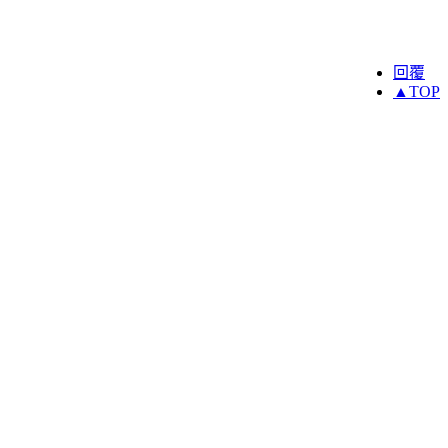
回覆
▲TOP