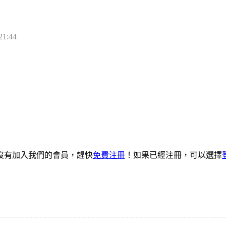
21:44
沒有加入我們的會員，趕快
免費注冊
！如果已經注冊，可以選擇