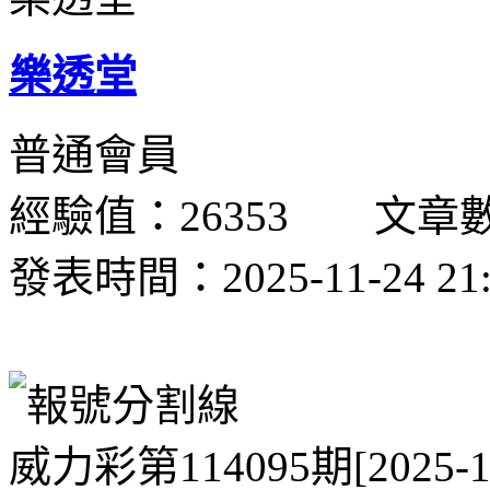
樂透堂
普通會員
經驗值：26353 文章數：
發表時間：2025-11-24 21:
威力彩第114095期[2025