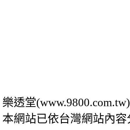
樂透堂(www.9800.com.tw) c 2
本網站已依台灣網站內容