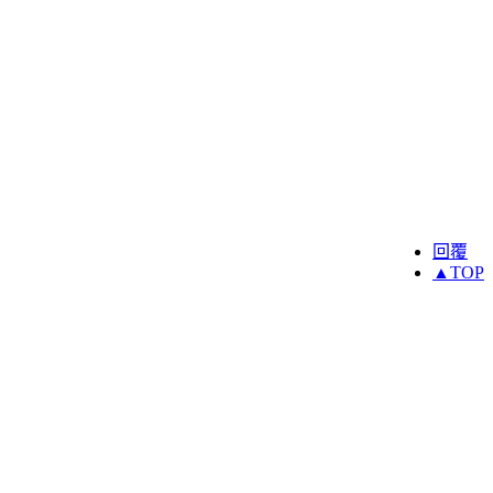
回覆
▲TOP