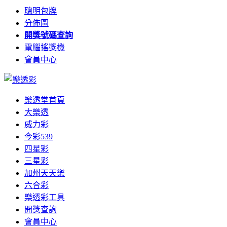
聰明包牌
分佈圖
開獎號碼查詢
電腦搖獎機
會員中心
樂透堂首頁
大樂透
威力彩
今彩539
四星彩
三星彩
加州天天樂
六合彩
樂透彩工具
開獎查詢
會員中心