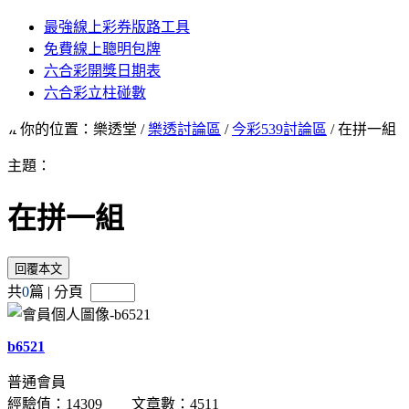
最強線上彩券版路工具
免費線上聰明包牌
六合彩開獎日期表
六合彩立柱碰數
你的位置：樂透堂 /
樂透討論區
/
今彩539討論區
/ 在拼一組
主題：
在拼一組
共
0
篇 | 分頁
b6521
普通會員
經驗值：14309 文章數：4511