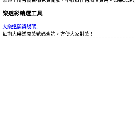
樂透堂所有欄目都免費開放，不收取任何加值費用。如果您還
樂透彩精選工具
大樂透開獎號碼!
每期大樂透開獎號碼查詢，方便大家對獎！