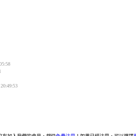
05:58
1
20:49:53