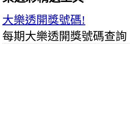
大樂透開獎號碼!
每期大樂透開獎號碼查詢