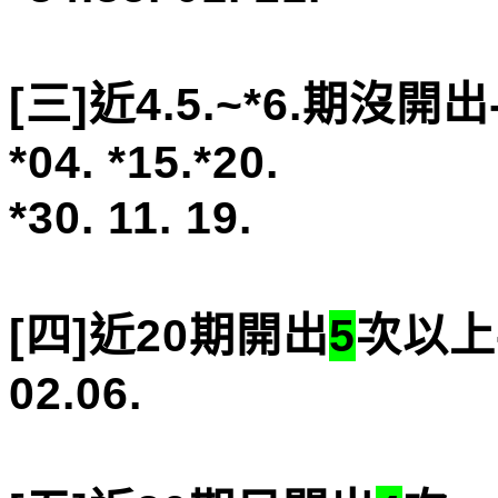
[
三
]
近
4.5.~*6.
期沒
開出
*
04.
*
15.
*
20.
*30.
11. 19.
[
四
]
近
20
期開出
5
次以上
02.06.