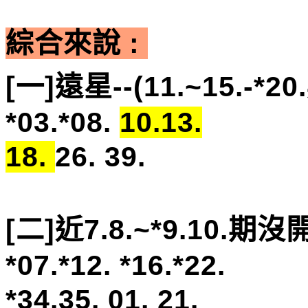
綜合來說
:
[
一
]
遠星
--(11.~15.-*20.
*
03.
*
08.
10.
13.
18.
26.
39.
[
二
]
近
7.8.~*9.10.
期沒
*
07.
*
12.
*
16.*
22.
*
34.35.
01.
21.