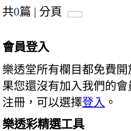
共
0
篇 | 分頁
會員登入
樂透堂所有欄目都免費開
果您還沒有加入我們的會
注冊，可以選擇
登入
。
樂透彩精選工具