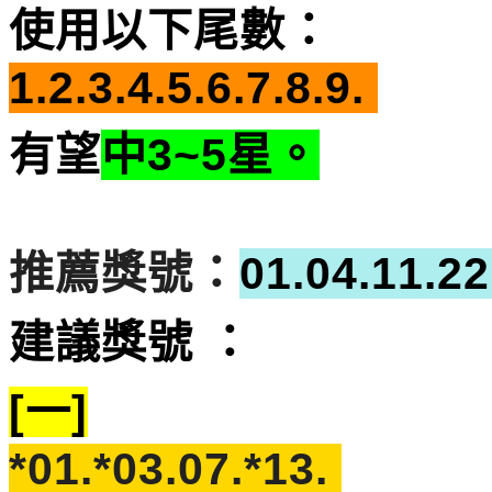
使用以下尾數：
1.2.3.4.5.6.7.8.9.
有望
中3~5星。
推薦獎號：
01.04.11.22
建議獎號 ：
[一]
*01.*03.
07.
*
13.