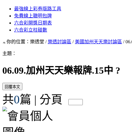
最強線上彩券版路工具
免費線上聰明包牌
六合彩開獎日期表
六合彩立柱碰數
你的位置：樂透堂 /
樂透討論區
/
美國加州天天樂討論區
/ 0
主題：
06.09.加州天天樂報牌.15中 ?
共
0
篇 | 分頁