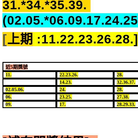
31.
*
34.*35.
39.
(02.05.*06.09.
17.24.
25
[
上期
:
11.22.23.26.28.
近
5
期獎號
11.
22.23.26.
28.
14.23.
32.36.37.
02.05.06.
24.
28.
06.
23.25.
27.38.
09.
17.
28.29.33.