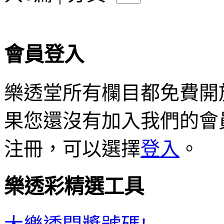
會員登入
樂透堂所有欄目都免費開
果您還沒有加入我們的會
注冊，可以選擇
登入
。
樂透彩精選工具