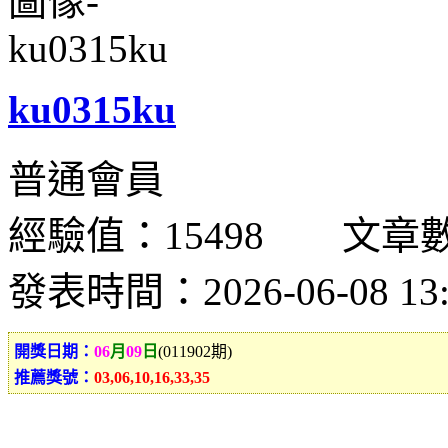
ku0315ku
普通會員
經驗值：15498 文章數
發表時間：2026-06-08 13:
開獎日期：
06
月
09
日
(011902期)
推薦獎號：
03,06,10,16,33,35