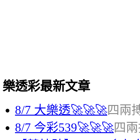
樂透彩最新文章
8/7 大樂透🚀🚀🚀
四兩搏千
8/7 今彩539🚀🚀🚀
四兩搏