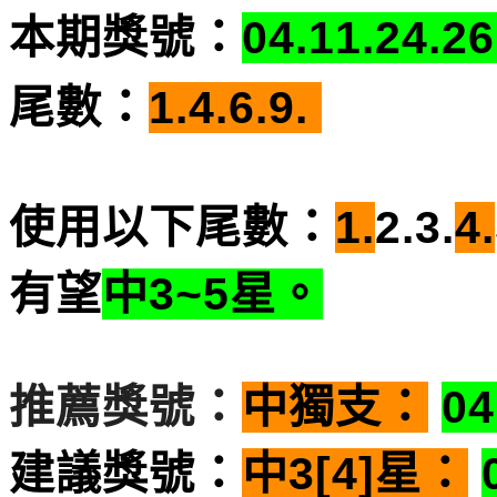
本期獎號：
04.11.24.26
尾數：
1.4.6.9.
使用以下尾數：
1.
2.3.
4.
有望
中3~5星。
推薦獎號：
中獨支：
04
建議獎號：
中
3[4]
星：