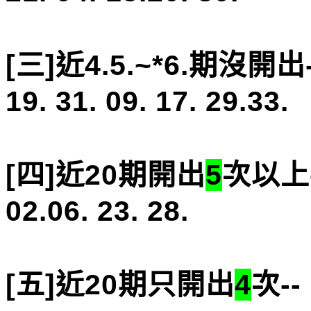
[
三
]
近
4.5.~*6.
期沒
開出
19. 31.
09. 17. 29.33.
[
四
]
近
20
期開出
5
次以上
02.06.
23. 28.
[
五
]
近
20
期只開出
4
次
--