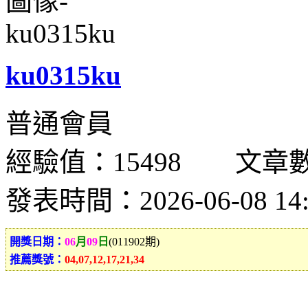
ku0315ku
普通會員
經驗值：15498 文章數
發表時間：2026-06-08 14:
開獎日期：
06
月
09
日
(011902期)
推薦獎號：
04,07,12,17,21,34