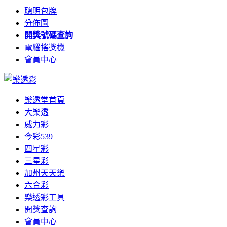
聰明包牌
分佈圖
開獎號碼查詢
電腦搖獎機
會員中心
樂透堂首頁
大樂透
威力彩
今彩539
四星彩
三星彩
加州天天樂
六合彩
樂透彩工具
開獎查詢
會員中心