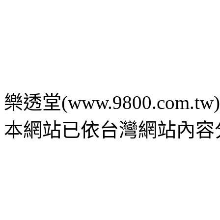
樂透堂(www.9800.com.tw) c 2
本網站已依台灣網站內容