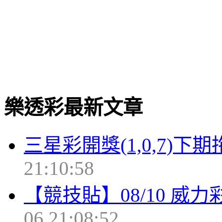
樂透彩最新文章
三星彩開獎(1,0,7)下
21:10:58
【競技貼】08/10 威
06 21:08:52