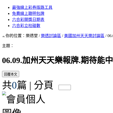
最強線上彩券版路工具
免費線上聰明包牌
六合彩開獎日期表
六合彩立柱碰數
你的位置：樂透堂 /
樂透討論區
/
美國加州天天樂討論區
/ 0
主題：
06.09.加州天天樂報牌.期待能中
共
0
篇 | 分頁