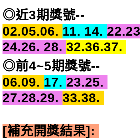
◎近3期獎號--
02.05.06.
11. 14.
22.23
24.
26. 28.
32.36.37.
◎前4~5期獎號--
06.09.
17.
23.25.
27.28.29.
33.38.
[補充開獎結果]: