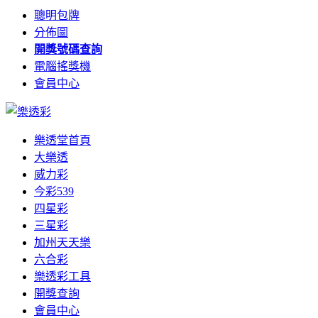
聰明包牌
分佈圖
開獎號碼查詢
電腦搖獎機
會員中心
樂透堂首頁
大樂透
威力彩
今彩539
四星彩
三星彩
加州天天樂
六合彩
樂透彩工具
開獎查詢
會員中心