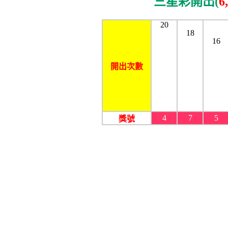
三星彩開出(
6
20
18
16
開出次數
4
7
5
獎號