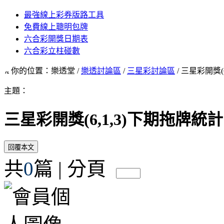
最強線上彩券版路工具
免費線上聰明包牌
六合彩開獎日期表
六合彩立柱碰數
你的位置：樂透堂 /
樂透討論區
/
三星彩討論區
/ 三星彩開獎(
主題：
三星彩開獎(6,1,3)下期拖牌統計
共
0
篇 | 分頁