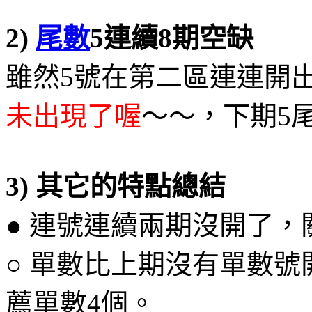
2)
尾數
5連續8期空缺
雖然5號在第二區連連開
未出現了喔
～～，下期5
3) 其它的特點總結
● 連號連續兩期沒開了，
○ 單數比上期沒有單數
薦單數4個。