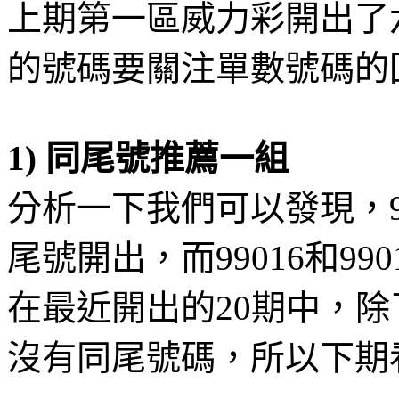
上期第一區威力彩開出了
的號碼要關注單數號碼的
1) 同尾號推薦一組
分析一下我們可以發現，99
尾號開出，而99016和9
在最近開出的20期中，除
沒有同尾號碼，所以下期