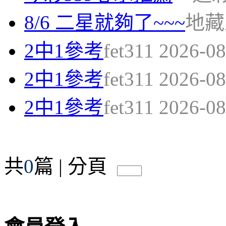
8/6 二星就夠了~~~
地藏王 
2中1參考
fet311 2026-08
2中1參考
fet311 2026-08
2中1參考
fet311 2026-08
共
0
篇 | 分頁