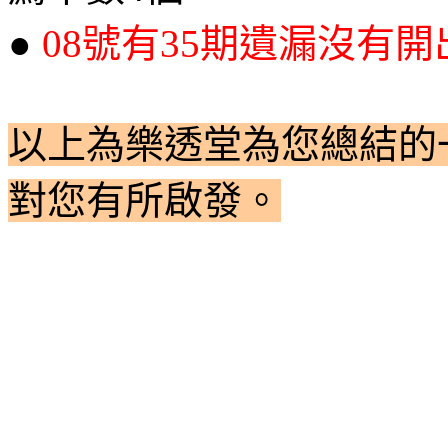
●
08號有35期遺漏沒有開
以上為樂透堂為您總結的
對您有所啟發。