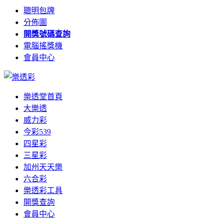
聰明包牌
分佈圖
開獎號碼查詢
電腦搖獎機
會員中心
樂透堂首頁
大樂透
威力彩
今彩539
四星彩
三星彩
加州天天樂
六合彩
樂透彩工具
開獎查詢
會員中心