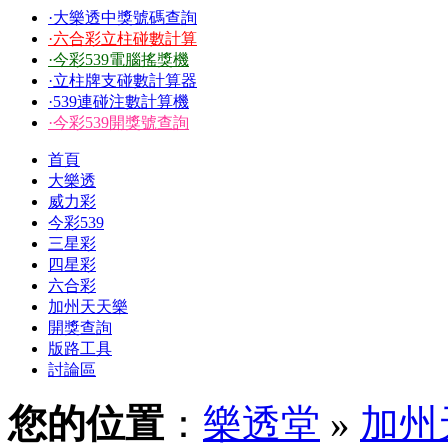
·大樂透中獎號碼查詢
·六合彩立柱碰數計算
·今彩539電腦搖獎機
·立柱牌支碰數計算器
·539連碰注數計算機
·今彩539開獎號查詢
首頁
大樂透
威力彩
今彩539
三星彩
四星彩
六合彩
加州天天樂
開獎查詢
版路工具
討論區
您的位置
：
樂透堂
»
加州