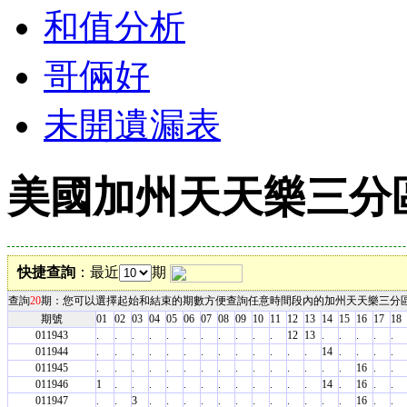
和值分析
哥倆好
未開遺漏表
美國加州天天樂三分
快捷查詢
：最近
期
查詢
20
期：您可以選擇起始和結束的期數方便查詢任意時間段內的加州天天樂三分
期號
01
02
03
04
05
06
07
08
09
10
11
12
13
14
15
16
17
18
011943
.
.
.
.
.
.
.
.
.
.
.
12
13
.
.
.
.
.
011944
.
.
.
.
.
.
.
.
.
.
.
.
.
14
.
.
.
.
011945
.
.
.
.
.
.
.
.
.
.
.
.
.
.
.
16
.
.
011946
1
.
.
.
.
.
.
.
.
.
.
.
.
14
.
16
.
.
011947
.
.
3
.
.
.
.
.
.
.
.
.
.
.
.
16
.
.