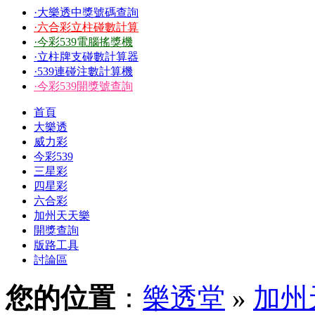
·大樂透中獎號碼查詢
·六合彩立柱碰數計算
·今彩539電腦搖獎機
·立柱牌支碰數計算器
·539連碰注數計算機
·今彩539開獎號查詢
首頁
大樂透
威力彩
今彩539
三星彩
四星彩
六合彩
加州天天樂
開獎查詢
版路工具
討論區
您的位置
：
樂透堂
»
加州