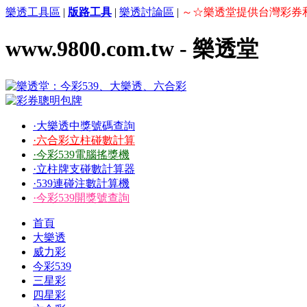
樂透工具區
|
版路工具
|
樂透討論區
|
～☆樂透堂提供台灣彩券
www.9800.com.tw - 樂透堂
·大樂透中獎號碼查詢
·六合彩立柱碰數計算
·今彩539電腦搖獎機
·立柱牌支碰數計算器
·539連碰注數計算機
·今彩539開獎號查詢
首頁
大樂透
威力彩
今彩539
三星彩
四星彩