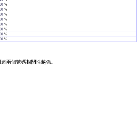
00
%
00
%
00
%
00
%
00
%
00
%
00
%
00
%
明這兩個號碼相關性越強。