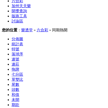
六合彩
加州天天樂
開獎查詢
版路工具
討論區
您的位置
：
樂透堂
»
六合彩
» 同期熱開
分佈圖
統計表
特號
落球序
連號
連莊
拖牌
七分區
單雙比
尾數
頭數
和值
未開
期距