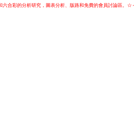
和六合彩的分析研究，圖表分析、版路和免費的會員討論區。☆