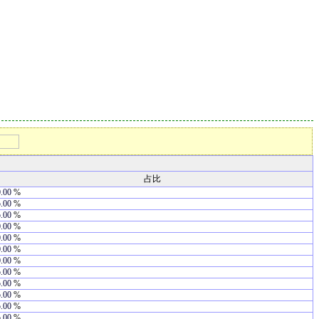
占比
.00
%
.00
%
.00
%
.00
%
.00
%
.00
%
.00
%
.00
%
.00
%
.00
%
.00
%
.00
%