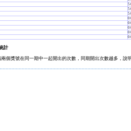
5.
5.
5.
0.
0.
0.
0.
0.
統計
指兩個獎號在同一期中一起開出的次數，同期開出次數越多，說